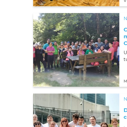
V
N
C
m
U
t
M
N
D
c