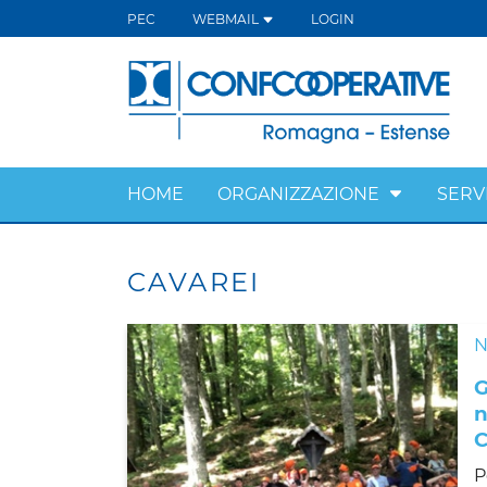
PEC
WEBMAIL
LOGIN
HOME
ORGANIZZAZIONE
SERVI
CAVAREI
N
G
n
P