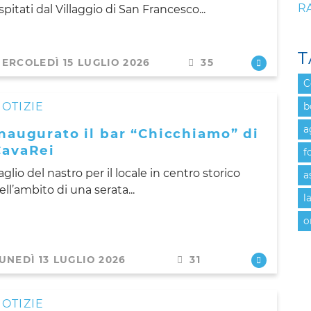
R
spitati dal Villaggio di San Francesco...
T
ERCOLEDÌ 15 LUGLIO 2026
35
C
OTIZIE
b
a
naugurato il bar “Chicchiamo” di
CavaRei
f
aglio del nastro per il locale in centro storico
a
ell’ambito di una serata...
l
o
UNEDÌ 13 LUGLIO 2026
31
OTIZIE