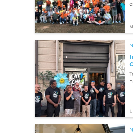
o
M
N
I
T
n
L
N