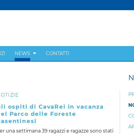
ZI
NEWS
CONTATTI
P
OTIZIE
N
li ospiti di CavaRei in vacanza
el Parco delle Foreste
C
Casentinesi
A
er una settimana 39 ragazzi e ragazze sono stati