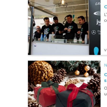
L
c
V
N
C
s
O
u