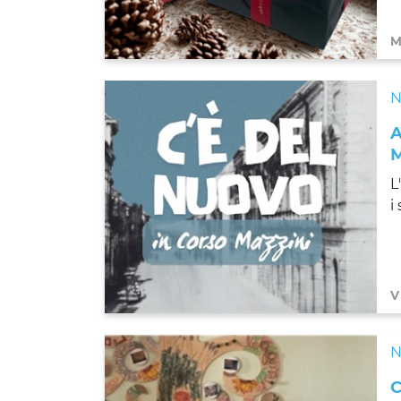
M
N
A
L
i
V
N
C