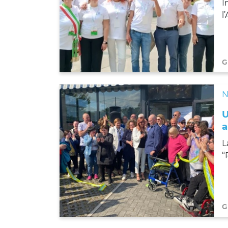
I
l
G
N
a
L
“
G