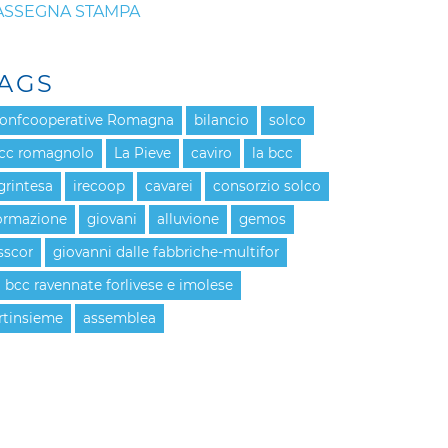
ASSEGNA STAMPA
AGS
onfcooperative Romagna
bilancio
solco
cc romagnolo
La Pieve
caviro
la bcc
grintesa
irecoop
cavarei
consorzio solco
ormazione
giovani
alluvione
gemos
sscor
giovanni dalle fabbriche-multifor
a bcc ravennate forlivese e imolese
rtinsieme
assemblea