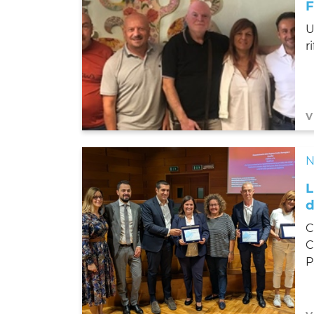
F
U
r
V
N
d
C
C
P