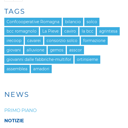
TAGS
Confcooperative Romagna
bilancio
solco
bcc romagnolo
La Pieve
caviro
la bcc
agrintesa
irecoop
cavarei
consorzio solco
formazione
giovani
alluvione
gemos
asscor
giovanni dalle fabbriche-multifor
ortinsieme
assemblea
amadori
NEWS
PRIMO PIANO
NOTIZIE