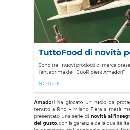
TuttoFood di novità 
Sono tre i nuovi prodotti di marca prese
l’anteprima dei “CuoRipieni Amadori”
NOTIZIE
Amadori
ha giocato un ruolo da protag
tenuto a Rho – Milano Fiera a metà mag
presentato una serie di
novità all’inseg
del gusto
, con la garanzia della qualità ita