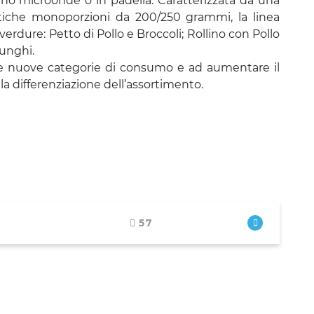
no microonde o in padella. Caratterizzata da una
ratiche monoporzioni da 200/250 grammi, la linea
erdure: Petto di Pollo e Broccoli; Rollino con Pollo
Funghi.
re nuove categorie di consumo e ad aumentare il
la differenziazione dell’assortimento.
57