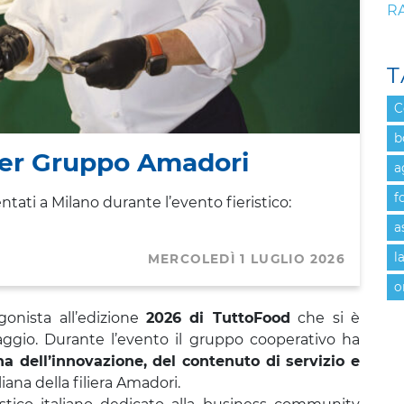
R
T
C
b
per Gruppo Amadori
a
f
ntati a Milano durante l’evento fieristico:
a
l
MERCOLEDÌ 1 LUGLIO 2026
o
onista all’edizione
2026 di TuttoFood
che si è
gio. Durante l’evento il gruppo cooperativo ha
na dell’innovazione, del contenuto di servizio e
liana della filiera Amadori.