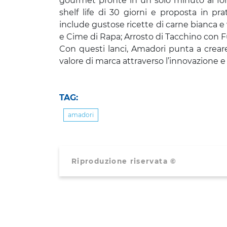
gourmet pronte in un solo minuto al for
shelf life di 30 giorni e proposta in p
include gustose ricette di carne bianca e v
e Cime di Rapa; Arrosto di Tacchino con 
Con questi lanci, Amadori punta a crea
valore di marca attraverso l’innovazione e 
TAG:
amadori
Riproduzione riservata ©