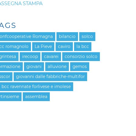
ASSEGNA STAMPA
AGS
onfcooperative Romagna
bilancio
solco
cc romagnolo
La Pieve
caviro
la bcc
grintesa
irecoop
cavarei
consorzio solco
ormazione
giovani
alluvione
gemos
sscor
giovanni dalle fabbriche-multifor
a bcc ravennate forlivese e imolese
rtinsieme
assemblea