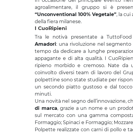
In occasione del principale evento fier
agroalimentare, il gruppo si è prese
“Unconventional 100% Vegetale”
, la cu
della fiera milanese.
I CuoRipieni
Tra le notivà presentate a TuttoFood
Amadori
: una rivoluzione nel segmento 
tempo da dedicare a lunghe preparazion
appagante e di alta qualità. I CuoRipi
ripieno morbido e cremoso. Nate da un
coinvolto diversi team di lavoro del Gr
polpettine sono state studiate per rispond
un secondo piatto gustoso e dal tocco 
minuti.
Una novità nel segno dell’innovazione, c
di marca
, grazie a un nome e un prodot
sul mercato con una gamma compos
Formaggio; Spinaci e Formaggio; Mozzare
Polpette realizzate con carni di pollo e t