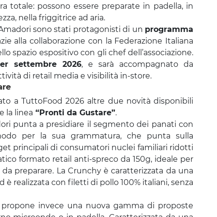
ura totale: possono essere preparate in padella, in
za, nella friggitrice ad aria.
 Amadori sono stati protagonisti di un
programma
azie alla collaborazione con la Federazione Italiana
o spazio espositivo con gli chef dell’associazione.
per settembre 2026
, e sarà accompagnato da
vità di retail media e visibilità in-store.
are
ato a TuttoFood 2026 altre due novità disponibili
e la linea
“Pronti da Gustare”
.
ri punta a presidiare il segmento dei panati con
r modo per la sua grammatura, che punta sulla
t principali di consumatori nuclei familiari ridotti
co formato retail anti-spreco da 150g, ideale per
 da preparare. La Crunchy è caratterizzata da una
è realizzata con filetti di pollo 100% italiani, senza
ri propone invece una nuova gamma di proposte