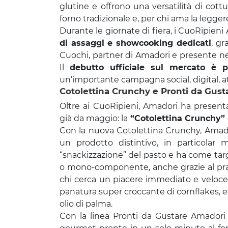
glutine e offrono una versatilità di cott
forno tradizionale e, per chi ama la leggerez
Durante le giornate di fiera, i CuoRipieni
di assaggi e showcooking dedicati
, gr
Cuochi, partner di Amadori e presente nell
Il
debutto ufficiale sul mercato è 
un’importante campagna social, digital, atti
Cotolettina Crunchy e Pronti da Gust
Oltre ai CuoRipieni, Amadori ha present
già da maggio: la
“Cotolettina Crunchy”
Con la nuova Cotolettina Crunchy, Amado
un prodotto distintivo, in particola
“snackizzazione” del pasto e ha come targe
o mono-componente, anche grazie al prati
chi cerca un piacere immediato e veloce
panatura super croccante di cornflakes, ed 
olio di palma.
Con la linea Pronti da Gustare Amado