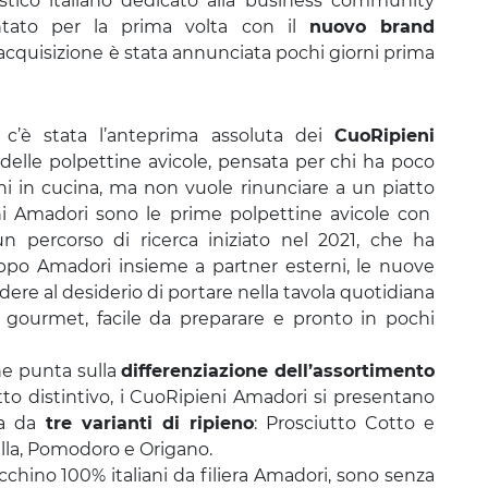
istico italiano dedicato alla business community
ntato per la prima volta con il
nuovo brand
i acquisizione è stata annunciata pochi giorni prima
 c’è stata l’anteprima assoluta dei
CuoRipieni
delle polpettine avicole, pensata per chi ha poco
i in cucina, ma non vuole rinunciare a un piatto
eni Amadori sono le prime polpettine avicole con
 percorso di ricerca iniziato nel 2021, che ha
uppo Amadori insieme a partner esterni, le nuove
ere al desiderio di portare nella tavola quotidiana
gourmet, facile da preparare e pronto in pochi
he punta sulla
differenziazione dell’assortimento
to distintivo, i CuoRipieni Amadori si presentano
ta da
tre varianti di ripieno
: Prosciutto Cotto e
lla, Pomodoro e Origano.
acchino 100% italiani da filiera Amadori, sono senza