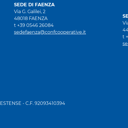
SEDE DI FAENZA
Via G. Galilei, 2
S
48018 FAENZA
Vi
t +39 0546 26084
44
sedefaenza@confcooperative.it
t 
se
STENSE - C.F. 92093410394