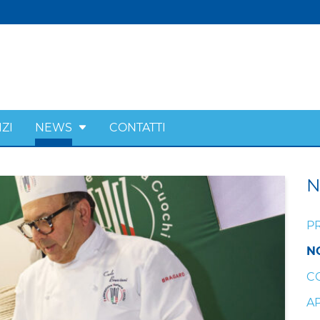
ZI
NEWS
CONTATTI
P
N
C
A