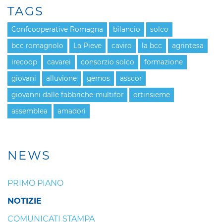
TAGS
Confcooperative Romagna
bilancio
solco
bcc romagnolo
La Pieve
caviro
la bcc
agrintesa
irecoop
cavarei
consorzio solco
formazione
giovani
alluvione
gemos
asscor
giovanni dalle fabbriche-multifor
ortinsieme
assemblea
amadori
NEWS
PRIMO PIANO
NOTIZIE
COMUNICATI STAMPA