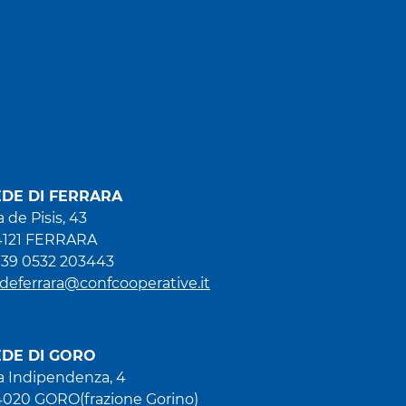
EDE DI FERRARA
a de Pisis, 43
4121 FERRARA
+39 0532 203443
deferrara@confcooperative.it
EDE DI GORO
a Indipendenza, 4
020 GORO(frazione Gorino)