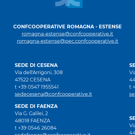
CONFCOOPERATIVE ROMAGNA - ESTENSE
romagna-estense@confcooperative.it
romagna-estense@pec.confcooperative.it
SEDE DI CESENA
S
Via dell'Arrigoni, 308
Vi
47522 CESENA
4
t +39 0547 1955541
t 
sedecesena@confcooperative.it
se
SEDE DI FAENZA
Via G. Galilei, 2
S
48018 FAENZA
Vi
t +39 0546 26084
44