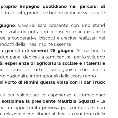
 proprio impegno quotidiano nei percorsi di
ando attività, prodotti e buone pratiche sviluppate
giugno
, CavaRei sarà presente con uno stand
ve i visitatori potranno conoscere e acquistare la
 della cooperativa, biscotti e cracker realizzati nei
rodotti della linea Insolite Essenze.
la giornata di
venerdì 26 giugno
. Al mattino la
 due panel dedicati a temi centrali per lo sviluppo
: esperienze di agricoltura sociale e I talenti e
a
insieme a tutti i protagonisti che hanno
e nazionali e internazionali dello scorso anno.
 al
Porto di Rimini questa volta con il bar Truck
i per valorizzare le esperienze e immaginare
–
sottolinea la presidente Maurizia Squarzi
– La
per un’opportunità preziosa per confrontarsi con
re relazioni e contribuire al dibattito sui temi della