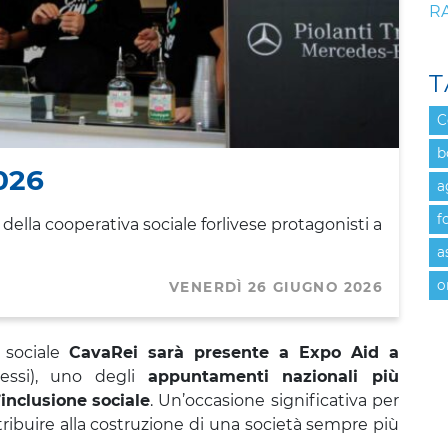
R
T
C
b
026
a
f
e della cooperativa sociale forlivese protagonisti a
a
o
VENERDÌ 26 GIUGNO 2026
 sociale
CavaRei sarà presente a Expo Aid a
essi), uno degli
appuntamenti nazionali più
’inclusione
sociale
. Un’occasione significativa per
tribuire alla costruzione di una società sempre più