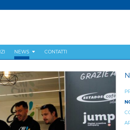
ZI
NEWS
CONTATTI
P
N
C
A