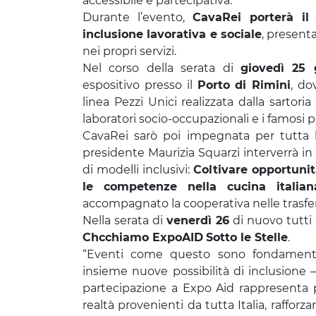
accessibile e partecipativa.
Durante l’evento,
CavaRei porterà il
inclusione lavorativa e sociale
, present
nei propri servizi.
Nel corso della serata di
giovedì 25 
espositivo presso il
Porto di Rimini
, do
linea Pezzi Unici realizzata dalla sartoria
laboratori socio-occupazionali e i famosi p
CavaRei sarò poi impegnata per tutta 
presidente Maurizia Squarzi interverrà in
di modelli inclusivi:
Coltivare opportunità
le competenze nella cucina italian
accompagnato la cooperativa nelle trasfert
Nella serata di
venerdì 26
di nuovo tutti
Chcchiamo ExpoAID
Sotto le Stelle
.
“Eventi come questo sono fondamental
insieme nuove possibilità di inclusione 
partecipazione a Expo Aid rappresenta 
realtà provenienti da tutta Italia, rafforza