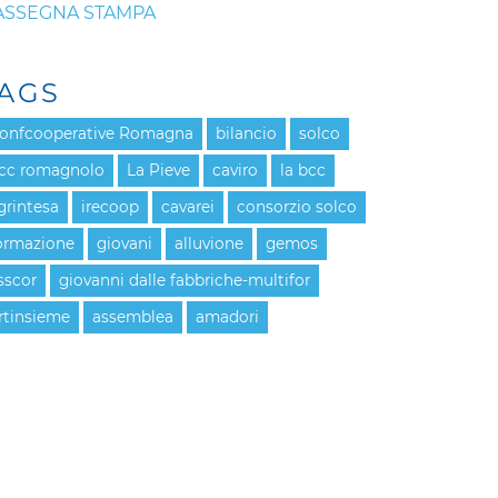
ASSEGNA STAMPA
AGS
onfcooperative Romagna
bilancio
solco
cc romagnolo
La Pieve
caviro
la bcc
grintesa
irecoop
cavarei
consorzio solco
ormazione
giovani
alluvione
gemos
sscor
giovanni dalle fabbriche-multifor
rtinsieme
assemblea
amadori