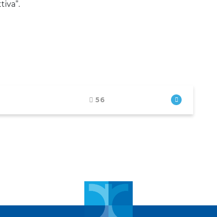
tiva”.
56