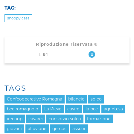
TAG:
snoopy casa
Riproduzione riservata ©
61
TAGS
Confcooperative Romagna
bilancio
solco
bcc romagnolo
La Pieve
caviro
la bcc
agrintesa
irecoop
cavarei
consorzio solco
formazione
giovani
alluvione
gemos
asscor