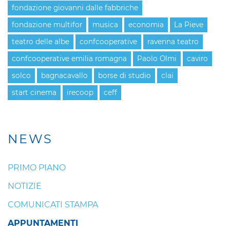
fondazione giovanni dalle fabbriche
fondazione multifor
musica
economia
La Pieve
teatro delle albe
confcooperative
ravenna teatro
confcooperative emilia romagna
Paolo Olmi
caviro
solco
bagnacavallo
borse di studio
clai
start cinema
irecoop
ceff
NEWS
PRIMO PIANO
NOTIZIE
COMUNICATI STAMPA
APPUNTAMENTI